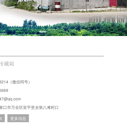
温冷藏箱
133214（微信同号）
6669
47@qq.com
家口市万全区宣平堡乡第八滩村口
询
更多信息