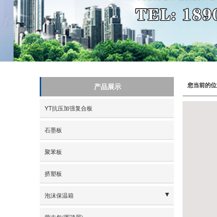
您当前的位
产品展示
YT抗压加强复合板
石墨板
聚苯板
挤塑板
泡沫保温箱
- 海鲜箱
蒙古包(圆顶屋)