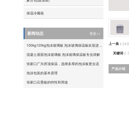
- 蔬菜箱
保温冷藏箱
- 仪器箱
- 外卖箱
更多>>
新闻动态
- 葡萄箱
上一条：
24
100kg120kg泡沫玻璃板 泡沫玻璃保温板欢迎进厂咨询
关键词：
- 水果箱
混凝土屋面泡沫玻璃板 泡沫玻璃保温板专业讲解
张家口广兴房顶保温，选择多厚的泡沫板更合适
产品介绍
泡沫包装的基本原理
张家口石墨板的特性和用途