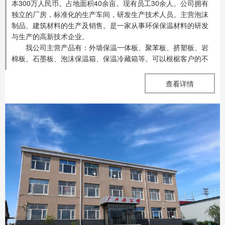
本300万人民币。占地面积40余亩。现有员工30余人。公司拥有
独立的厂房，标准化的生产车间，研发生产技术人员。主营泡沫
制品、建筑材料的生产及销售。是一家从事环保保温材料的研发
与生产的高新技术企业。
我公司主营产品有：外墙保温一体板、聚苯板、挤塑板、岩
棉板、石墨板、泡沫保温箱、保温冷藏箱等。可以根椐客户的不
同要求，提供不同的包装设计。公司拥有一支研发实力强、综合
素质优异的研发技术团队。始终以市场为向导，研发为核心，在
查看详情
环保保温新材料方向不断探索、不断创新，打造环保保温材料的
品牌。同时，公司配备有快捷方便的物流体系，为广大客户送货
上门。在公司发展壮大的3年里，我们始终为客户提供好的产品和
技术支持、健全的售后服务。公司以质量求生存，以信誉求发
展，愿交天下朋友，竭诚为海内外客户提供可靠的产品和良好的
服务，以优良的产品、合理的价格、贴心的服务与您携手合作，
共谋发展！