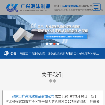
首页
关于广兴
主营产品
车间实拍
张家口广兴泡沫制品：泡沫保温箱助力张家口生鲜电商与冷链物流发展
公告：
新闻动态
应用案例
关于我们
荣誉资质
联系我们
张家口广兴泡沫制品有限公司
成立于2016年3月16日，位于
河北省张家口市万全区宣平堡乡第八滩村口207国道路西，注册资