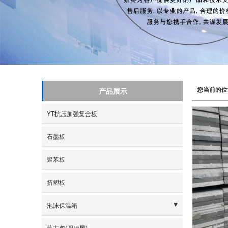
您当前的位
产品展示
YT抗压加强复合板
石墨板
聚苯板
挤塑板
泡沫保温箱
- 海鲜箱
蒙古包(圆顶屋)