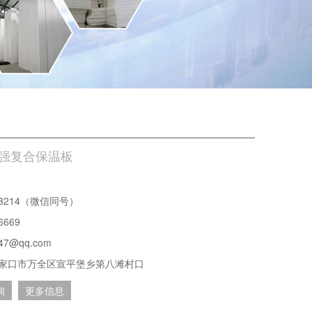
压加强复合保温板
133214（微信同号）
6669
47@qq.com
家口市万全区宣平堡乡第八滩村口
询
更多信息