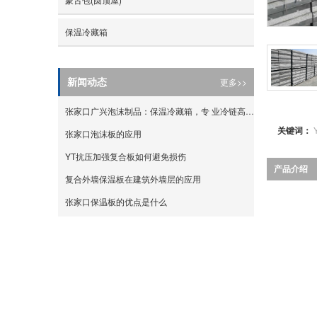
- 蔬菜箱
保温冷藏箱
- 仪器箱
- 外卖箱
更多>>
新闻动态
- 葡萄箱
张家口广兴泡沫制品：保温冷藏箱，专 业冷链高 效锁温
关键词：
- 水果箱
张家口泡沫板的应用
YT抗压加强复合板如何避免损伤
产品介绍
复合外墙保温板在建筑外墙层的应用
张家口保温板的优点是什么