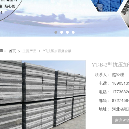
置：
首页
>
主营产品
>
YT抗压加强复合板
YT-B-2型抗
联系人：
赵经理
电话：
18903
电话：
1773632
邮箱：
8727458
地址：
河北省张
留言咨