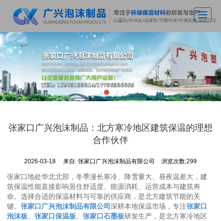
首页
关于广兴
主营产品
车间实拍
新闻动态
张家口广兴泡沫制品：北方寒冷地区建筑保温的理想
应用案例
合作伙伴
荣誉资质
2026-03-18
来自:
张家口广兴泡沫制品有限公司
浏览次数:299
联系我们
张家口地处华北北部，冬季漫长寒冷、降雪量大、昼夜温差大，建
筑保温性能直接影响
居住舒适度、能源消耗、运营成本与建筑寿
命
。选择合适的保温材料与可靠的供应商，是北方建筑节能的关
键。
张家口广兴泡沫制品有限公司
深耕本地保温市场，专注
张家口
泡沫板
、
张家口保温板
、
张家口石墨板
研发生产，是北方寒冷地区