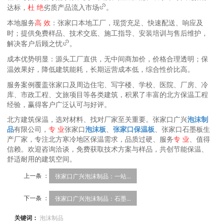
达标
，
杜 绝
劣质产品流入市场
。
本地服务
高 效
：张家口本地工厂，
现货充足、快速配送、响应及
时
；提供免费样品、技术交底、施工指导、安装培训与售后维护，
解决客户后顾之忧
。
成本优势明显
：源头工厂直供，
无中间商加价，价格合理透明
；保
温效果好，降低建筑能耗，长期运营成本低，综合性价比高。
服务案例覆盖
张家口及周边住宅、写字楼、学校、医院、厂房、冷
库、市政工程、文旅项目
等各类建筑，积累了丰富的北方保温工程
经验，赢得客户广泛认可与好评。
北方建筑保温，选对材料、找对厂家至关重要。
张家口广兴
泡沫制
品
有限公司
，
专 业
张家口
泡沫板
、
张家口保温板
、张家口石墨板
生
产厂家，专注北方寒冷地区保温需求，品质过硬、服务
专 业
、值得
信赖。欢迎咨询洽谈，免费获取技术方案与样品，共创节能保温、
舒适耐用的建筑空间。
上一条 ：
张家口广兴泡沫制品：一站...
下一条 ：
张家口广兴泡沫制品：石墨...
关键词：
泡沫制品