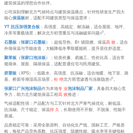
建筑保温的理想合作伙伴。
公司深刻理解北方气候特点与建筑保温痛点，针对性研发生产
四大
核心
保温板
材
，适配不同建筑类型与保温需求：
YT 抗压加强复合板
：高强度、高稳定、耐冻融，适合屋面、地坪、
冷库等重载场景，解决北方积雪重压与冻融破坏问题
。
石墨板
（
张家口石墨板
）
：超低导热、B1 级阻燃、保温
高 效
，适合
外墙保温与节能改造，大幅降低冬季取暖能耗，提升居住舒适度。
聚苯板
（
张家口泡沫板
）
：轻质价廉、易施工、性价比高，适合常
规墙体、屋面、隔墙保温，适配普通住宅与民用建筑。
挤塑板
（XPS）
：低吸水、高强度、抗冻融，适合地暖、地下室、路
基、桥面等潮湿高压场景，
杜 绝
北方雨雪渗透与冻胀隐患
。
张家口广兴泡沫制品
作为本地
专 业
泡沫制品厂家
，具备
四大核心竞
争力
，助力北方建筑保温工程
高 效
推进：
气候适配性强
：产品配方与工艺针对北方严寒气候优化，
耐低温、
抗冻融、尺寸稳定、保温
持 久
，长期使用不开裂、不脱落、性能不
衰减。
品质稳定可靠
：采用全新原料、自动化生产线、国标工艺、严格质
检，
每批产品导热系数、抗压强度、阻燃性能、吸水率等关键指标