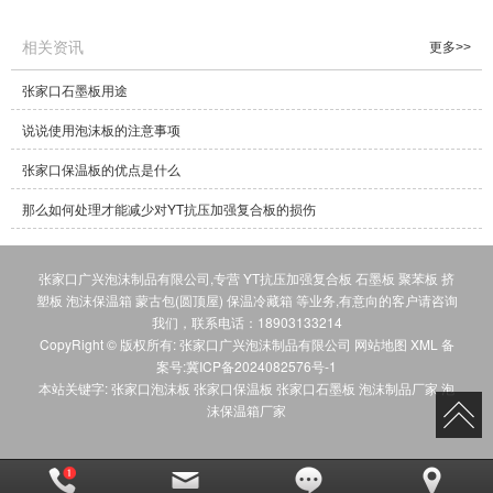
相关资讯
更多>>
张家口石墨板用途
说说使用泡沫板的注意事项
张家口保温板的优点是什么
那么如何处理才能减少对YT抗压加强复合板的损伤
张家口广兴泡沫制品有限公司,专营
YT抗压加强复合板
石墨板
聚苯板
挤
塑板
泡沫保温箱
蒙古包(圆顶屋)
保温冷藏箱
等业务,有意向的客户请咨询
我们，联系电话：
18903133214
CopyRight © 版权所有:
张家口广兴泡沫制品有限公司
网站地图
XML
备
案号:
冀ICP备2024082576号-1
本站关键字:
张家口泡沫板
张家口保温板
张家口石墨板
泡沫制品厂家
泡
沫保温箱厂家