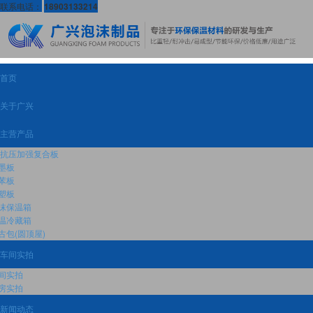
联系电话：
18903133214
首页
关于广兴
主营产品
T抗压加强复合板
墨板
苯板
塑板
沫保温箱
温冷藏箱
古包(圆顶屋)
车间实拍
间实拍
房实拍
新闻动态