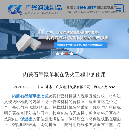
首页
关于广兴
主营产品
车间实拍
新闻动态
内蒙石墨聚苯板在防火工程中的使用
应用案例
2020-01-29
来自:
张家口广兴泡沫制品有限公司
浏览次数:582
荣誉资质
内蒙石墨聚苯板批发
及其配套材料进入现场复检要求：材料进
联系我们
入现场应检测的内容：见证复试材料的合格证、检测陈述是否完
全，是否与所送材料配套。抽检材料单位的重量、规格与合格证标
明是否在合理差错范围内。检查包装有无破损，检查材料是否在有
效期内。
保温板
的张贴选用满粘法，涂好后立即将保温板贴在墙面
上，张贴时应轻柔、均匀挤压，并随时用托线板查验垂直平整，每