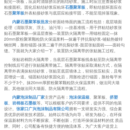
贴完一块板，应及时清除挤出的粘结砂浆。施工时应注意查验砂浆
粘接面积。固化后粘结砂浆应粘坏
石墨聚苯板
，即粘结损坏面应在
石墨
聚苯板
外表粘接砂浆与底层应粘接牢固，不能呈现掉落现象。
内蒙石墨聚苯板批发
分析面砖饰面的施工流程包括：底层墙面
处理（清除浮灰、浮土、油污等）—挂基准线－用干拌粘结砂浆张
贴石墨聚苯板—保温层查验—装置防火隔离带—用锚栓固定—抹
20mm胶粉聚苯颗粒防火保温浆料—抹遍干拌抗裂砂浆-铺贴热镀锌
钢丝网，胀栓锚固-抹第二遍干拌抗裂砂浆-面层张贴面砖——面砖勾
缝。下面就为大家介绍一下，装置防火隔离带的张贴施工过程。
张贴岩棉防火隔离带，当底层石墨聚苯板线条贴至防火隔离带
控制线后可进行张贴隔离带施工。隔离带张贴采取满粘方式，在隔
离带外表满抹粘结砂浆，张贴至底层墙体上，轻轻按压粘实，且每
层增设一道。锚固粘结砂浆固化后，用胀栓进行锚固，胀栓每平米
不少于3个。抹20mm厚胶粉聚苯颗粒防火保温浆料，做法同大墙
面。其他做法同大墙面。防火隔离带施工流程。
内蒙泡沫制品厂家
主营产品有：
泡沫保温箱
、聚苯板、
挤塑
板
、
岩棉板
石墨板
等。可以根椐客户的不同要求，提供不同的包装
设计。
张家口广兴泡沫制品有限公司
拥有一支研发实力强、综合素
质优异的研发技术团队。始终以市场为向导，研发为核心，在环保
保温新材料方向不断探索、不断创新，打造环保保温材料的优 质品
牌。同时，公司配备有快捷方便的物流体系，为广大客户送货上