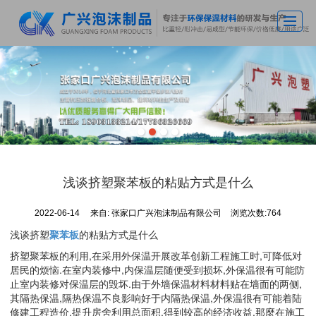
首页
关于广兴
主营产品
车间实拍
新闻动态
浅谈挤塑聚苯板的粘贴方式是什么
应用案例
2022-06-14
来自:
张家口广兴泡沫制品有限公司
浏览次数:764
荣誉资质
浅谈挤塑
聚苯板
的粘贴方式是什么
联系我们
挤塑聚苯板的利用,在采用外保温开展改革创新工程施工时,可降低对
居民的烦恼.在室内装修中,内保温层随便受到损坏,外保温很有可能防
止室内装修对保温层的毁坏.由于外墙保温材料材料贴在墙面的两侧,
其隔热保温,隔热保温不良影响好于内隔热保温,外保温很有可能着陆
修建工程造价,提升房舍利用总面积,得到较高的经济收益.那麼在施工