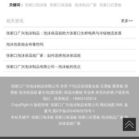
关键词：
张家口泡沫板
张家口保温板
泡沫制品厂家
张家口石墨板
相关资讯
更多>>
张家口广兴泡沫制品：泡沫保温箱助力张家口生鲜电商与冷链物流发展
泡沫包装箱会有毒性吗
张家口泡沫保温箱厂家：如何选择泡沫保温箱
张家口广兴泡沫制品有限公司---泡沫板的优点
张家口广兴泡沫制品有限公司,专营
YT抗压加强复合板
石墨板
聚苯板
挤
塑板
泡沫保温箱
蒙古包(圆顶屋)
保温冷藏箱
等业务,有意向的客户请咨询
我们，联系电话：
18903133214
CopyRight © 版权所有:
张家口广兴泡沫制品有限公司
网站地图
XML
备
案号:
冀ICP备2024082576号-1
本站关键字:
张家口泡沫板
张家口保温板
张家口石墨板
泡沫制品厂家
泡
沫保温箱厂家