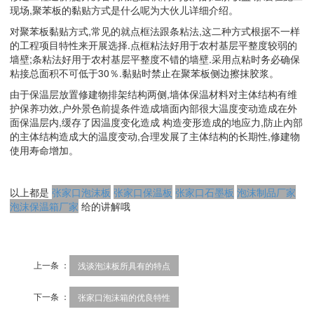
现场,聚苯板的黏贴方式是什么呢为大伙儿详细介绍。
对聚苯板黏贴方式,常见的就点框法跟条粘法,这二种方式根据不一样
的工程项目特性来开展选择.点框粘法好用于农村基层平整度较弱的
墙壁;条粘法好用于农村基层平整度不错的墙壁.采用点粘时务必确保
粘接总面积不可低于30％.黏贴时禁止在聚苯板侧边擦抹胶浆。
由于保温层放置修建物排架结构两侧,墙体保温材料对主体结构有维
护保养功效,户外景色前提条件造成墙面內部很大温度变动造成在外
面保温层内,缓存了因温度变化造成 构造变形造成的地应力,防止內部
的主体结构造成大的温度变动,合理发展了主体结构的长期性,修建物
使用寿命增加。
以上都是
张家口泡沫板
张家口保温板
张家口石墨板
泡沫制品厂家
泡沫保温箱厂家
给的讲解哦
上一条 ：
浅谈泡沫板所具有的特点
下一条 ：
张家口泡沫箱的优良特性