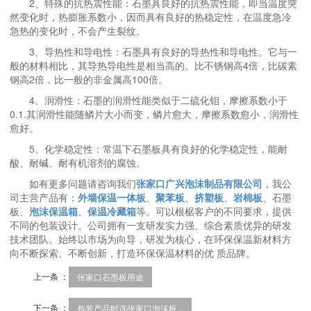
2、特殊的抗热震性能：石墨具良好的抗热震性能，即当温度突
然变化时，热膨胀系数小，因而具有良好的热稳定性，在温度急冷
急热的变化时，不会产生裂纹。
3、导热性和导电性：石墨具有良好的导热性和导电性。它与一
般的材料相比，其导热导电性是相当高的。比不锈钢高4倍，比碳素
钢高2倍，比一般的非金属高100倍。
4、润滑性：石墨的润滑性能类似于二硫化钼，摩擦系数小于
0.1.其润滑性能随鳞片大小而变，鳞片愈大，摩擦系数愈小，润滑性
愈好。
5、化学稳定性：常温下石墨板具有良好的化学稳定性，能耐
酸、耐碱、耐有机溶剂的腐蚀。
如有更多问题请咨询我们
张家口广兴泡沫制品有限公司
，我公
司主营产品有：
外墙保温一体板
、
聚苯板
、
挤塑板
、
岩棉板
、石墨
板、
泡沫保温箱
、
保温冷藏箱
等。可以根椐客户的不同要求，提供
不同的包装设计。公司拥有一支研发实力强、综合素质优异的研发
技术团队。始终以市场为向导，研发为核心，在环保保温新材料方
向不断探索、不断创新，打造环保保温材料的优 质品牌。
上一条 ：
张家口石墨板用途
下一条 ：
包装产品时选张家口泡沫板...