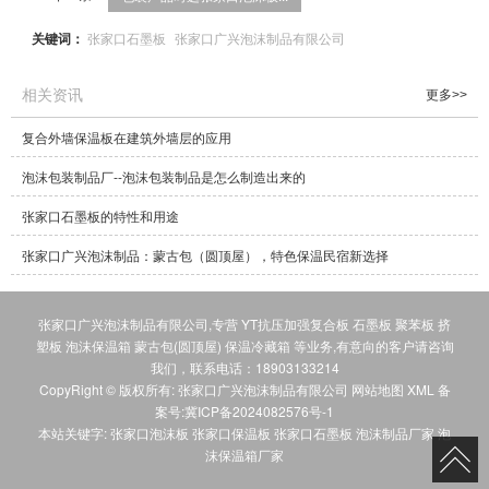
关键词：
张家口石墨板
张家口广兴泡沫制品有限公司
相关资讯
更多>>
复合外墙保温板在建筑外墙层的应用
泡沫包装制品厂--泡沫包装制品是怎么制造出来的
张家口石墨板的特性和用途
张家口广兴泡沫制品：蒙古包（圆顶屋），特色保温民宿新选择
张家口广兴泡沫制品有限公司,专营
YT抗压加强复合板
石墨板
聚苯板
挤
塑板
泡沫保温箱
蒙古包(圆顶屋)
保温冷藏箱
等业务,有意向的客户请咨询
我们，联系电话：
18903133214
CopyRight © 版权所有:
张家口广兴泡沫制品有限公司
网站地图
XML
备
案号:
冀ICP备2024082576号-1
本站关键字:
张家口泡沫板
张家口保温板
张家口石墨板
泡沫制品厂家
泡
沫保温箱厂家